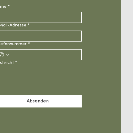
ame
*
Mail-Adresse
*
lefonnummer
*
chricht
*
Absenden