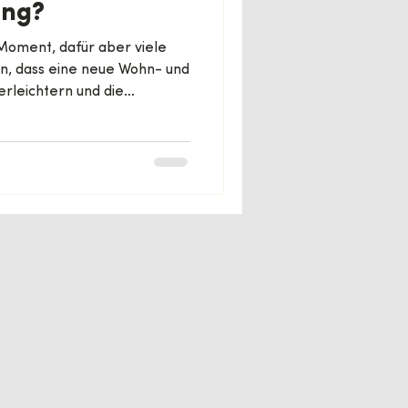
ung?
 Moment, dafür aber viele
en, dass eine neue Wohn- und
rleichtern und die
betagten Menschen als auch
sern kann.