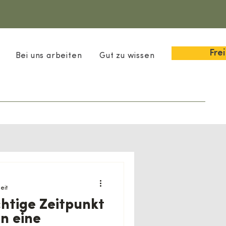
Fre
Bei uns arbeiten
Gut zu wissen
eit
chtige Zeitpunkt
in eine