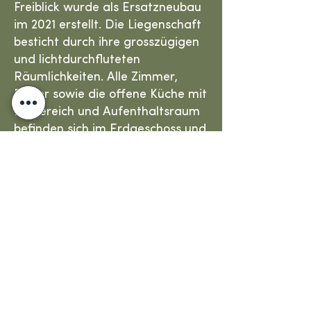
Freiblick wurde als Ersatzneubau
im 2021 erstellt. Die Liegenschaft
besticht durch ihre grosszügigen
und lichtdurchfluteten
Räumlichkeiten. Alle Zimmer,
Bäder sowie die offene Küche mit
Essbereich und Aufenthaltsraum
befinden sich im Erdgeschoss und
sind barrierefrei zugänglich. Von
den gemeinschaftlich genutzten
Räumen gelangt man direkt in
den lauschigen Garten, der zum
Verweilen einlädt. Der Grundriss
kann
hier
eingesehen werden.
Die Zimmer
Die Einrichtung der Zimmer kann
individuell mit persönlichen